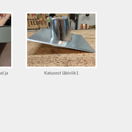
ud ja
Katusest läbiviik1