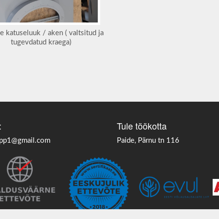
e katuseluuk / aken ( valtsitud ja
tugevdatud kraega)
:
Tule töökotta
epp1@gmail.com
Paide, Pärnu tn 116