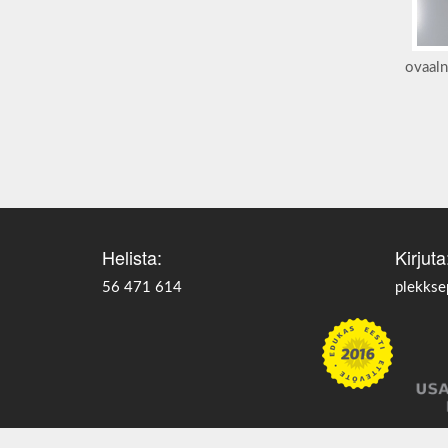
ovaaln
Helista:
Kirjuta
56 471 614
plekks