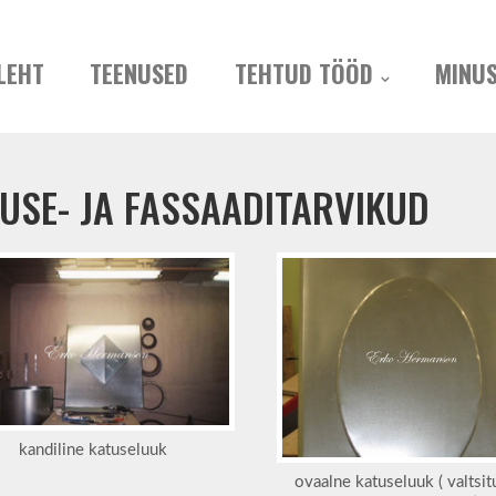
LEHT
TEENUSED
TEHTUD TÖÖD
MINU
USE- JA FASSAADITARVIKUD
kandiline katuseluuk
ovaalne katuseluuk ( valtsit