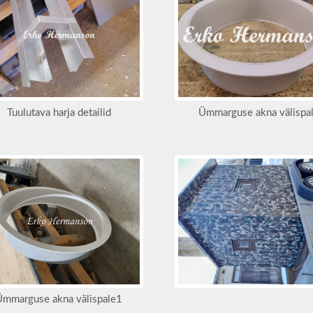
Tuulutava harja detailid
Ümmarguse akna välispa
Ümmarguse akna välispale1